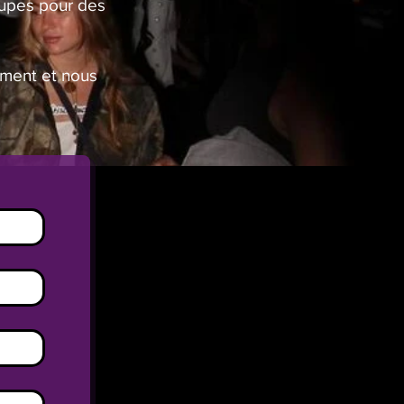
oupes pour des
ement et nous