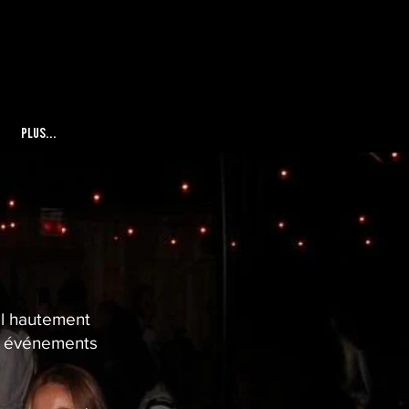
Plus...
el hautement
os événements