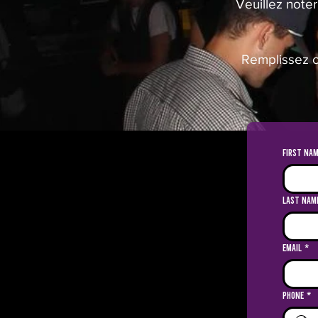
Veuillez note
Remplissez c
First na
Last nam
Email
*
Phone
*