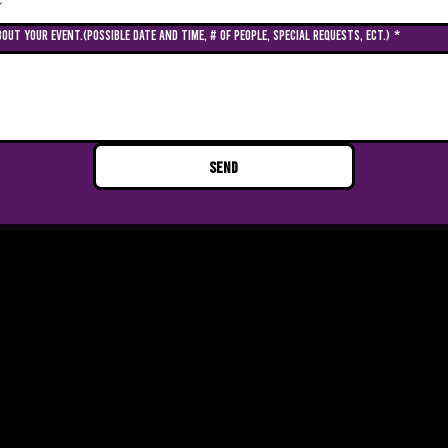
bout your event.(Possible date and time, # of people, special requests, ect.)
*
Send